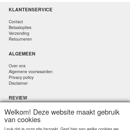
KLANTENSERVICE
Contact
Betaalopties
Verzending
Retourneren
ALGEMEEN
Over ons
Algemene voorwaarden
Privacy policy
Disclaimer
REVIEW
Welkom! Deze website maakt gebruik
Wat zeggen anderen over ons?
van cookies
Klanten waarderen onze service, prijs en snelheid met een
gemiddeld cijfer van 8,9 (Q1 kwaliteitsrapport 2019)
Leuk dat je onze site bezoekt. Geef hier aan welke cookies we