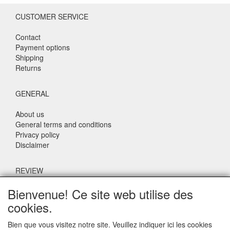
CUSTOMER SERVICE
Contact
Payment options
Shipping
Returns
GENERAL
About us
General terms and conditions
Privacy policy
Disclaimer
REVIEW
Bienvenue! Ce site web utilise des
What do others say about us?
cookies.
Customers rate our service, price and speed with an average
score of 9.4 (Q1 Quality Report 2024)
Bien que vous visitez notre site. Veuillez indiquer ici les cookies