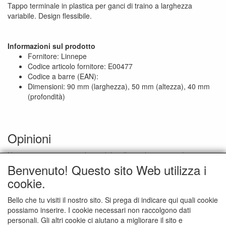
Tappo terminale in plastica per ganci di traino a larghezza
variabile. Design flessibile.
Informazioni sul prodotto
Fornitore: Linnepe
Codice articolo fornitore: E00477
Codice a barre (EAN):
Dimensioni: 90 mm (larghezza), 50 mm (altezza), 40 mm
(profondità)
Opinioni
Non ci sono recensioni disponibili nella tua lingua attuale
Benvenuto! Questo sito Web utilizza i
Scrivi una recensione
cookie.
Caratteristiche del prodotto
Bello che tu visiti il nostro sito. Si prega di indicare qui quali cookie
possiamo inserire. I cookie necessari non raccolgono dati
marca
Linnepe
personali. Gli altri cookie ci aiutano a migliorare il sito e