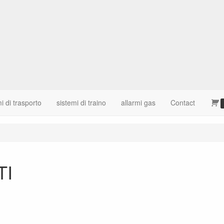
i di trasporto
sistemi di traino
allarmi gas
Contact
TI