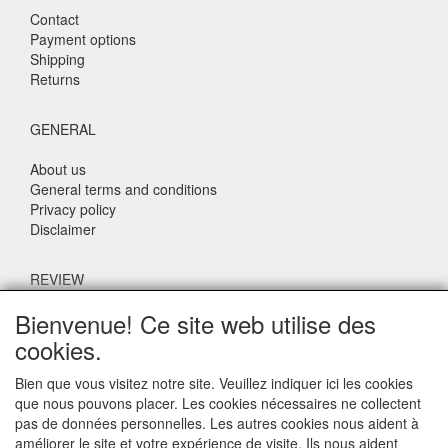
Contact
Payment options
Shipping
Returns
GENERAL
About us
General terms and conditions
Privacy policy
Disclaimer
REVIEW
Bienvenue! Ce site web utilise des
What do others say about us?
cookies.
Customers rate our service, price and speed with an average
score of 9.4 (Q1 Quality Report 2024)
Bien que vous visitez notre site. Veuillez indiquer ici les cookies
que nous pouvons placer. Les cookies nécessaires ne collectent
pas de données personnelles. Les autres cookies nous aident à
CONTACT DETAILS
améliorer le site et votre expérience de visite. Ils nous aident