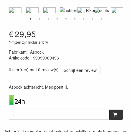
€
29,95
*Prijzen zijn inclusief btw
Fabrikant
:
Aspöck
Artikelcode
:
99999909496
1120001114632
0 ster(ren) met 0 review(s)
Schrijf een review
Aspock achterlicht, Medipoint II.
Achterlicht (compleet) met bajonet-aansluiting, zoals toegepast op