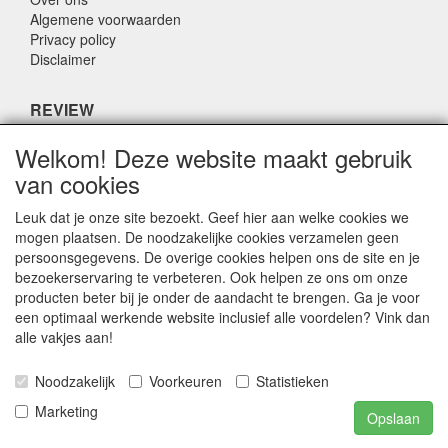
Algemene voorwaarden
Privacy policy
Disclaimer
REVIEW
Welkom! Deze website maakt gebruik
Wat zeggen anderen over ons?
van cookies
Klanten waarderen onze service, prijs en snelheid met een
gemiddeld cijfer van 8,9 (Q1 kwaliteitsrapport 2019)
Leuk dat je onze site bezoekt. Geef hier aan welke cookies we
mogen plaatsen. De noodzakelijke cookies verzamelen geen
persoonsgegevens. De overige cookies helpen ons de site en je
CONTACTGEGEVENS
bezoekerservaring te verbeteren. Ook helpen ze ons om onze
producten beter bij je onder de aandacht te brengen. Ga je voor
Adriaen Banckertstraat 6
een optimaal werkende website inclusief alle voordelen? Vink dan
3115 JE SCHIEDAM
alle vakjes aan!
Noodzakelijk
Voorkeuren
Statistieken
E-mail: info@otoparts.nl
Telefoon: 085 - 0824330
Marketing
Opslaan