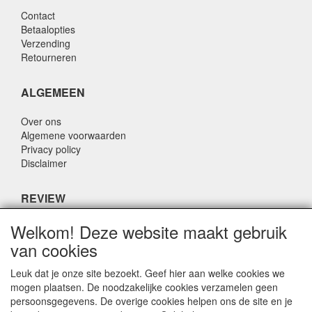
Contact
Betaalopties
Verzending
Retourneren
ALGEMEEN
Over ons
Algemene voorwaarden
Privacy policy
Disclaimer
REVIEW
Welkom! Deze website maakt gebruik
Wat zeggen anderen over ons?
van cookies
Klanten waarderen onze service, prijs en snelheid met een
gemiddeld cijfer van 8,9 (Q1 kwaliteitsrapport 2019)
Leuk dat je onze site bezoekt. Geef hier aan welke cookies we
mogen plaatsen. De noodzakelijke cookies verzamelen geen
persoonsgegevens. De overige cookies helpen ons de site en je
CONTACTGEGEVENS