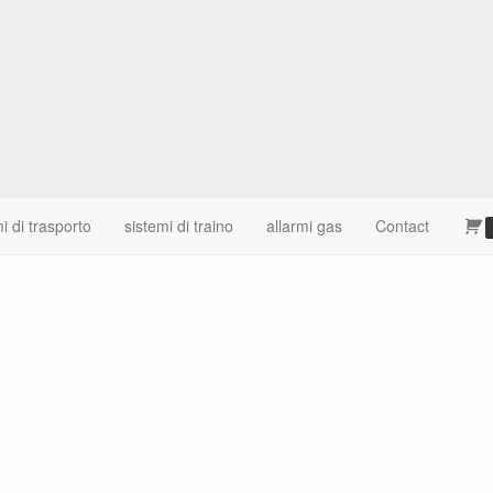
i di trasporto
sistemi di traino
allarmi gas
Contact