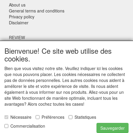
About us
General terms and conditions
Privacy policy
Disclaimer
REVIEW
Bienvenue! Ce site web utilise des
What do others say about us?
cookies.
Customers rate our service, price and speed with an average
score of 9.4 (Q1 Quality Report 2024)
Bien que vous visitez notre site. Veuillez indiquer ici les cookies
que nous pouvons placer. Les cookies nécessaires ne collectent
pas de données personnelles. Les autres cookies nous aident à
CONTACT DETAILS
améliorer le site et votre expérience de visite. Ils nous aident
également à vous informer sur nos produits. Allez-vous pour un
Adriaen Banckertstraat 6
site Web fonctionnant de manière optimale, incluant tous les
3115 JE SCHIEDAM
avantages? Alors cochez toutes les cases!
The Netherlands
Nécessaire
Préférences
Statistiques
E-mail: info@otoparts.nl
Commercialisation
Sauvegarder
Telefoon: +31 85 - 0824330