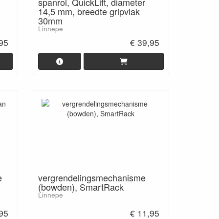
spanrol, QuickLift, diameter
14,5 mm, breedte gripvlak
30mm
Linnepe
,95
€ 39,95
e
vergrendelingsmechanisme
(bowden), SmartRack
Linnepe
,95
€ 11,95