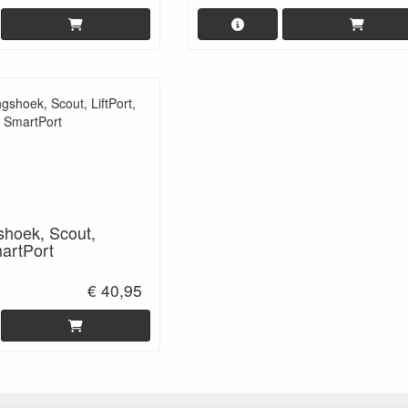
shoek, Scout,
martPort
€ 40,95