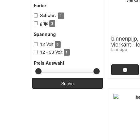
Farbe
Schwarz
1
grijs
3
Spannung
binnenpijp,
vierkant - 
12 Volt
8
Linnepe
12 - 33 Volt
1
Preis Auswahl
Suche