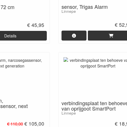
sensor, Trigas Alarm
r 72 cm
Linnepe
€ 52
€ 45,95
Details
m,
verbindingsplaat ten behoev
sensor, next
van oprijgoot SmartPort
Linnepe
€ 105,00
€ 18
€ 110,00