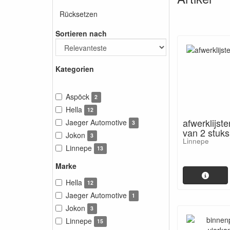
Rücksetzen
Sortieren nach
Kategorien
Aspöck
2
Hella
12
afwerklijste
Jaeger Automotive
3
van 2 stuks
Jokon
3
Linnepe
Linnepe
13
Marke
Hella
12
Jaeger Automotive
1
Jokon
3
Linnepe
15