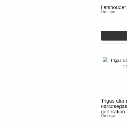
fietshoude
Linnepe
Trigas alar
narcosegas
generation
Linnepe