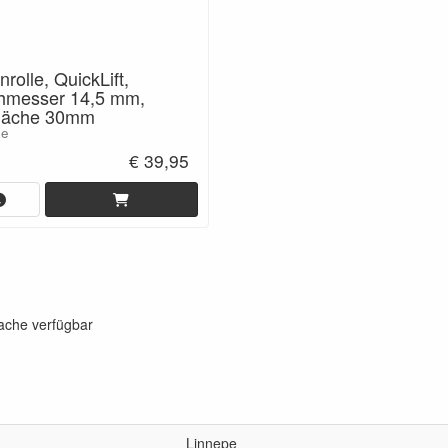
rolle, QuickLift,
hmesser 14,5 mm,
ffläche 30mm
pe
€ 39,95
rache verfügbar
Linnepe