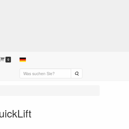
0
Suche
ickLift