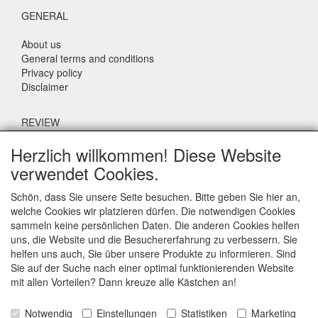
GENERAL
About us
General terms and conditions
Privacy policy
Disclaimer
REVIEW
Herzlich willkommen! Diese Website
What do others say about us?
verwendet Cookies.
Customers rate our service, price and speed with an average
score of 9.4 (Q1 Quality Report 2024)
Schön, dass Sie unsere Seite besuchen. Bitte geben Sie hier an,
welche Cookies wir platzieren dürfen. Die notwendigen Cookies
sammeln keine persönlichen Daten. Die anderen Cookies helfen
CONTACT DETAILS
uns, die Website und die Besuchererfahrung zu verbessern. Sie
helfen uns auch, Sie über unsere Produkte zu informieren. Sind
Adriaen Banckertstraat 6
Sie auf der Suche nach einer optimal funktionierenden Website
3115 JE SCHIEDAM
mit allen Vorteilen? Dann kreuze alle Kästchen an!
The Netherlands
Notwendig
Einstellungen
Statistiken
Marketing