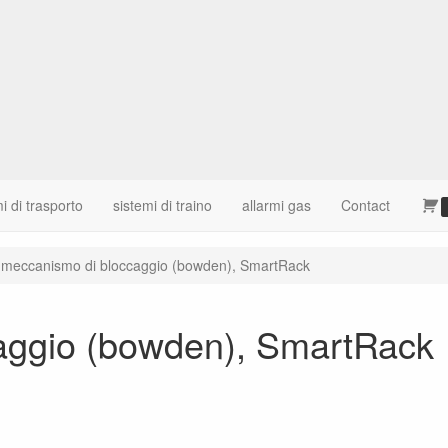
i di trasporto
sistemi di traino
allarmi gas
Contact
meccanismo di bloccaggio (bowden), SmartRack
aggio (bowden), SmartRack