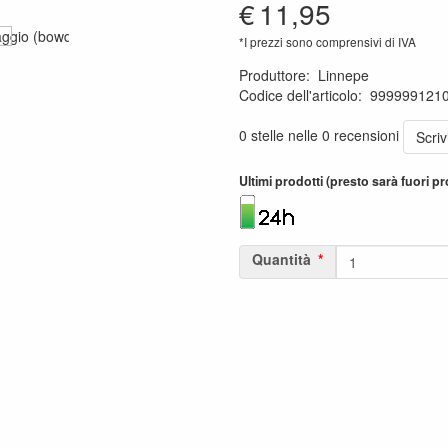
€
11,95
*I prezzi sono comprensivi di IVA
Produttore
:
Linnepe
Codice dell'articolo
:
999999121
1120001130922
0 stelle nelle 0 recensioni
Scri
Ultimi prodotti (presto sarà fuori 
Quantità