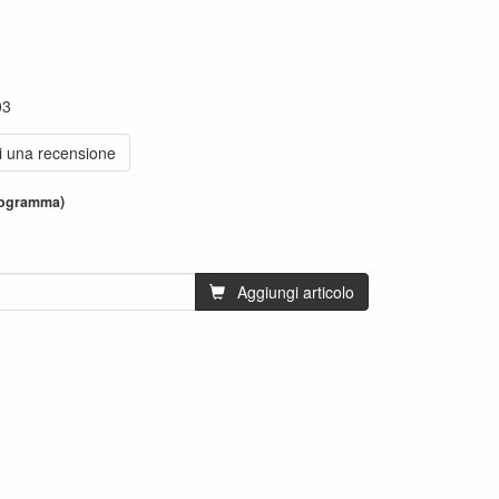
03
vi una recensione
programma)
Aggiungi articolo