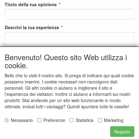
Titolo della tua opinione
Descrivi la tua esperienza
Benvenuto! Questo sito Web utilizza i
cookie.
Nome
Bello che tu visiti il nostro sito. Si prega di indicare qui quali cookie
possiamo inserire. I cookie necessari non raccolgono dati
Come visualizzato sul nostro sito
personali. Gli altri cookie ci aiutano a migliorare il sito e
E-mail
l'esperienza dei visitatori. Inoltre ci aiutano a informarti sui nostri
prodotti. Stai andando per un sito web funzionante in modo
ottimale, inclusi tutti i vantaggi? Quindi spuntare tutte le caselle!
Non verrà visualizzato sul nostro sito
Necessario
Preferenze
Statistica
Marketing
Indietro
Sottoscrivi
Negozio