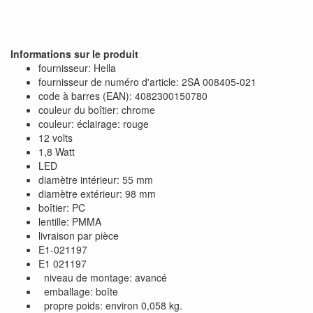
Informations sur le produit
fournisseur: Hella
fournisseur de numéro d'article: 2SA 008405-021
code à barres (EAN): 4082300150780
couleur du boîtier: chrome
couleur: éclairage: rouge
12 volts
1,8 Watt
LED
diamètre intérieur: 55 mm
diamètre extérieur: 98 mm
boîtier: PC
lentille: PMMA
livraison par pièce
E1-021197
E1 021197
niveau de montage: avancé
emballage: boîte
propre poids: environ 0,058 kg.