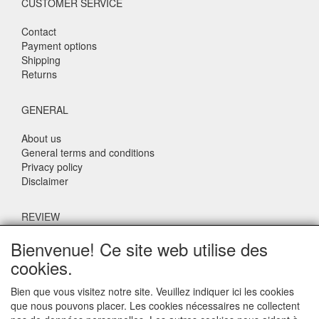
CUSTOMER SERVICE
Contact
Payment options
Shipping
Returns
GENERAL
About us
General terms and conditions
Privacy policy
Disclaimer
REVIEW
Bienvenue! Ce site web utilise des
What do others say about us?
cookies.
Customers rate our service, price and speed with an average
score of 9.4 (Q1 Quality Report 2024)
Bien que vous visitez notre site. Veuillez indiquer ici les cookies
que nous pouvons placer. Les cookies nécessaires ne collectent