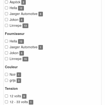
Aspöck
2
Hella
12
Jaeger Automotive
3
Jokon
3
Linnepe
13
Fournisseur
Hella
12
Jaeger Automotive
1
Jokon
3
Linnepe
15
Couleur
Noir
1
grijs
3
Tension
12 volts
8
12 - 33 volts
1