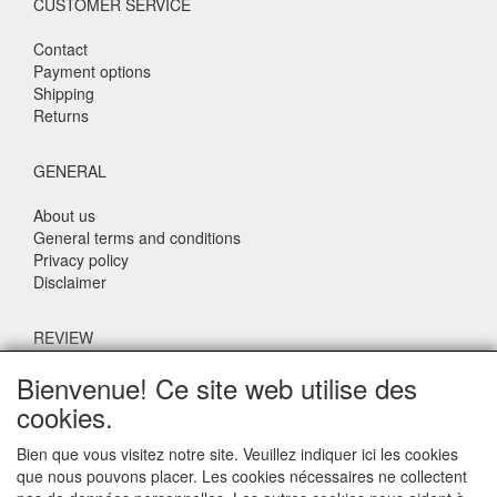
CUSTOMER SERVICE
Contact
Payment options
Shipping
Returns
GENERAL
About us
General terms and conditions
Privacy policy
Disclaimer
REVIEW
Bienvenue! Ce site web utilise des
What do others say about us?
cookies.
Customers rate our service, price and speed with an average
score of 9.4 (Q1 Quality Report 2024)
Bien que vous visitez notre site. Veuillez indiquer ici les cookies
que nous pouvons placer. Les cookies nécessaires ne collectent