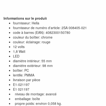
Informations sur le produit
fournisseur: Hella
fournisseur de numéro d'article: 2SA 008405-021
code à barres (EAN): 4082300150780
couleur du boîtier: chrome
couleur: éclairage: rouge
12 volts
1,8 Watt
LED
diamètre intérieur: 55 mm
diamètre extérieur: 98 mm
boîtier: PC
lentille: PMMA
livraison par pièce
E1-021197
E1 021197
niveau de montage: avancé
emballage: boîte
propre poids: environ 0,058 kg.