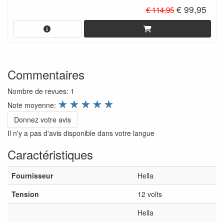
€ 99,95
€ 114,95
Commentaires
Nombre de revues:
1
review.stars
☆
☆
☆
☆
☆
Note moyenne:
Donnez votre avis
Il n'y a pas d'avis disponible dans votre langue
Caractéristiques
Fournisseur
Hella
Tension
12 volts
Hella