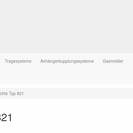
Tragesysteme
Anhängerkupplungssysteme
Gasmelder
echts Typ 821
821