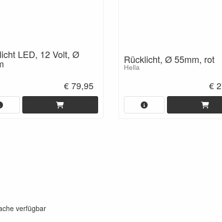
icht LED, 12 Volt, Ø
Rücklicht, Ø 55mm, rot
m
Hella
€ 79,95
€ 2
rache verfügbar