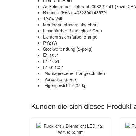
Lieferant: Hella
Artikelnummer Lieferant: 008221041 (zuvor 2B
Barcode (EAN): 4082300148572
12/24 Volt
Montagemethode: eingebaut
Linsenfarbe: Rauchglas / Grau
Lichtemissionsfarbe: orange
PY21W
Steckverbindung (2-polig)
E1 1051
E1-1051
E1 011051
Montageebene: Fortgeschritten
Verpackung: Box
Eigengewicht: 0,05 kg.
Kunden die sich dieses Produkt