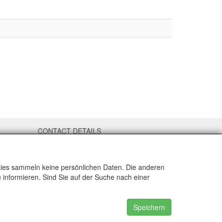
CONTACT DETAILS
Adriaen Banckertstraat 6
3115 JE SCHIEDAM
okies sammeln keine persönlichen Daten. Die anderen
The Netherlands
e and
 informieren. Sind Sie auf der Suche nach einer
9.4 (Q1
E-mail: info@otoparts.nl
Speichern
Telefoon: +31 85 - 0824330