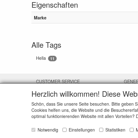
Eigenschaften
Marke
Alle Tags
Hella
11
CUSTOMER SERVICE
GENE
Herzlich willkommen! Diese Web
Contact
About 
Payment options
Genera
Schön, dass Sie unsere Seite besuchen. Bitte geben S
Shipping
Privacy
Cookies helfen uns, die Website und die Besuchererfah
Returns
Discla
optimal funktionierenden Website mit allen Vorteilen?
Notwendig
Einstellungen
Statistiken
M