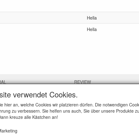
Hella
Hella
RAL
REVIEW
site verwendet Cookies.
us
What do others say about us?
l terms and conditions
ie hier an, welche Cookies wir platzieren dürfen. Die notwendigen Co
 policy
Customers rate our service, pric
rung zu verbessern. Sie helfen uns auch, Sie über unsere Produkte zu
imer
speed with an average score of 
 Dann kreuze alle Kästchen an!
Quality Report 2024)
arketing