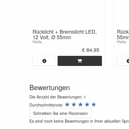
Rücklicht + Bremslicht LED,
Rückl
12 Volt, Ø 55mm
55m
Hella
Hella
€ 84,95
Bewertungen
Die Anzahl der Bewertungen:
1
review.stars
☆
☆
☆
☆
☆
Durchschnittsnote:
Schreiben Sie eine Rezension
Es sind noch keine Bewertungen in Ihrer aktuellen Sp