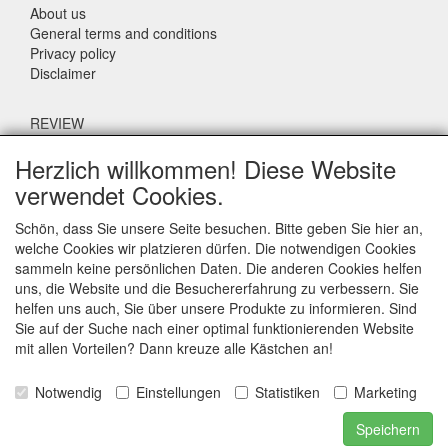
About us
General terms and conditions
Privacy policy
Disclaimer
REVIEW
Herzlich willkommen! Diese Website
What do others say about us?
verwendet Cookies.
Customers rate our service, price and speed with an average
score of 9.4 (Q1 Quality Report 2024)
Schön, dass Sie unsere Seite besuchen. Bitte geben Sie hier an,
welche Cookies wir platzieren dürfen. Die notwendigen Cookies
sammeln keine persönlichen Daten. Die anderen Cookies helfen
CONTACT DETAILS
uns, die Website und die Besuchererfahrung zu verbessern. Sie
helfen uns auch, Sie über unsere Produkte zu informieren. Sind
Adriaen Banckertstraat 6
Sie auf der Suche nach einer optimal funktionierenden Website
3115 JE SCHIEDAM
mit allen Vorteilen? Dann kreuze alle Kästchen an!
The Netherlands
Notwendig
Einstellungen
Statistiken
Marketing
E-mail: info@otoparts.nl
Speichern
Telefoon: +31 85 - 0824330