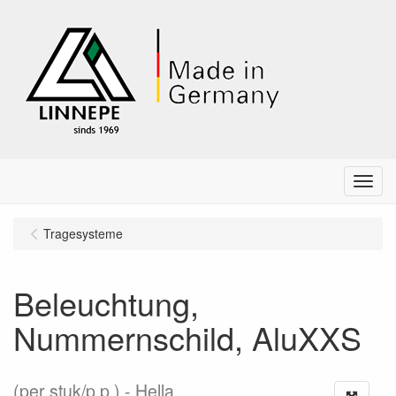
Menu
Tragesysteme
Beleuchtung,
Nummernschild, AluXXS
(per stuk/p.p.)
Hella