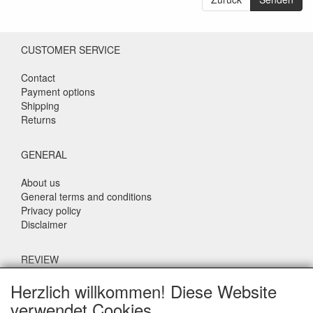
CUSTOMER SERVICE
Contact
Payment options
Shipping
Returns
GENERAL
About us
General terms and conditions
Privacy policy
Disclaimer
REVIEW
Herzlich willkommen! Diese Website
What do others say about us?
verwendet Cookies.