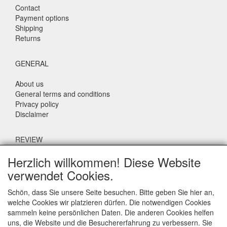
Contact
Payment options
Shipping
Returns
GENERAL
About us
General terms and conditions
Privacy policy
Disclaimer
REVIEW
Herzlich willkommen! Diese Website
What do others say about us?
verwendet Cookies.
Customers rate our service, price and speed with an average
score of 9.4 (Q1 Quality Report 2024)
Schön, dass Sie unsere Seite besuchen. Bitte geben Sie hier an,
welche Cookies wir platzieren dürfen. Die notwendigen Cookies
sammeln keine persönlichen Daten. Die anderen Cookies helfen
CONTACT DETAILS
uns, die Website und die Besuchererfahrung zu verbessern. Sie